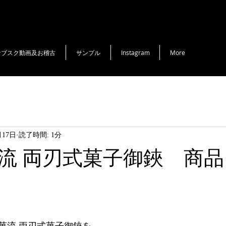
サブスク動画及お稽古
サンプル
Instagram
More
月17日
読了時間: 1分
流 両刃式菓子御鋏 商
と評価されています。
菓流 両刃式菓子御鋏を