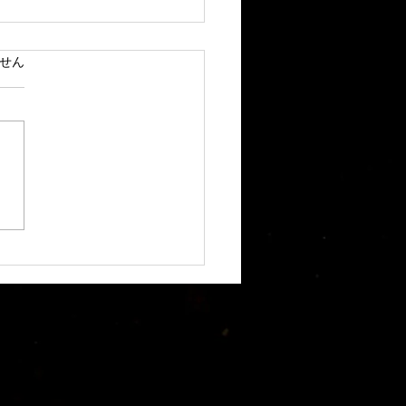
せん
ています。
子の道具選び - 和菓子作
欠かせない専用道具