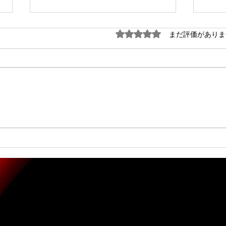
まだ評価がありま
5つ星のうち0と評価され
和菓子道具の選び方 - 和菓子
和菓
道具専門店の魅力と利用方法
りに