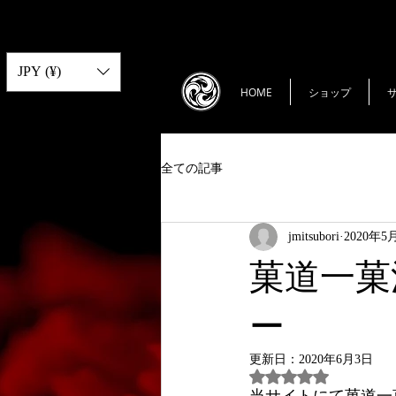
JPY (¥)
HOME
ショップ
全ての記事
jmitsubori
2020年5
菓道一菓
ー
更新日：
2020年6月3日
5つ星のうちNaN
当サイトにて菓道一