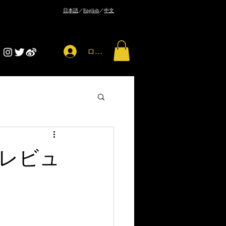
​日本語
／
English
／
中文
ログイン
品レビュ