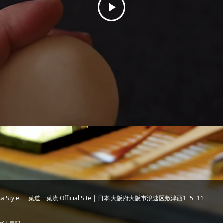
chika Style. 菓道一菓流 Official Site | 日本 大阪府大阪市浪速区敷津西1−5−11
づく表記