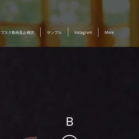
サブスク動画及お稽古
サンプル
Instagram
More
B