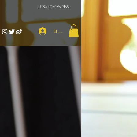
​日本語
／
English
／
中文
ログイン