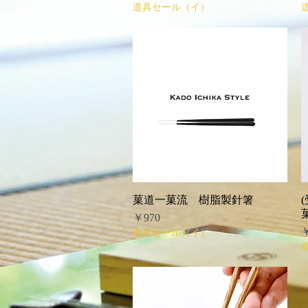
道具セール（イ）
菓道一菓流 樹脂製針箸
クイックビュー
価格
￥970
￥
道具セール（イ）