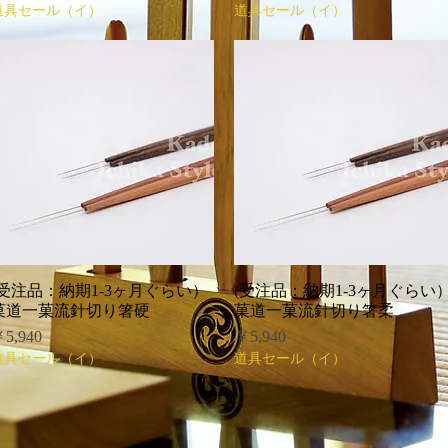
道具セール（イ）
道具セール（イ）
(受注品：納期1-3ヶ月ぐらい）
クイックビュー
(受注品：納期1-3ヶ月ぐらい
クイックビュー
菓道一菓流針切り箸硬
菓道一菓流針切り箸柔
価格
価格
5,940
￥5,940
道具セール（イ）
道具セール（イ）