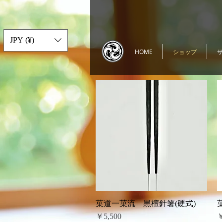
JPY (¥)
HOME
ショップ
菓道⼀菓流 黒檀針箸(硬式)
クイックビュー
価格
￥5,500
￥