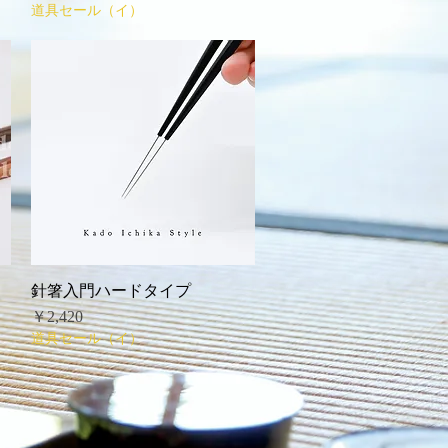
道具セール（イ）
）
針箸入門ハードタイプ
クイックビュー
価格
￥2,420
道具セール（イ）