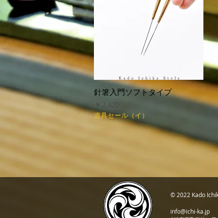
針箸入門ソフトタイプ
クイックビュー
価格
￥2,420
道具セール（イ）
© 2022 Kado I
info@ichi-ka.jp