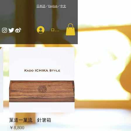
​日本語
／
English
／
中文
ログイン
菓道一菓流 針箸箱
クイックビュー
価格
￥8,800