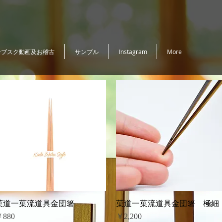
サブスク動画及お稽古
サンプル
Instagram
More
菓道⼀菓流道具金団箸
クイックビュー
菓道⼀菓流道具金団箸 極細
クイックビュー
価格
価格
880
￥2,200