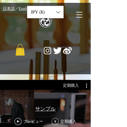
​日本語
／
English
／
中文
JPY (¥)
定期購入
サンプル
プレビュー
定期購入
¥