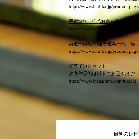
https://www.ichi-ka.jp/product-page
手形煉切一〇八種教材動画キット
https://www.ichi-ka.jp/product-page
菓道一菓流 和菓子道具一式「極
https://www.ichi-ka.jp/product-page
和菓子道具セット
参考作品例は以下ご参照ください
https://www.instagram.com/junichi_
最初のレビ