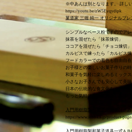
※中あんは別となります。 詳し
https://youtu.be/zW5Eyqydipk
菓道家 三堀 純一 オリジナルブ
シンプルなベース粉ですのでアレ
抹茶を混ぜたら「抹茶煉切」
ココアを混ぜたら「チョコ煉切」
カルピスで練ったら「カルピス煉
フードカラーでの着色も自由自在
お子様との楽しいお菓子作りの時
和菓子を気軽に楽しめるミックス
小さなお子さんでも安心して美味
日本の伝統的な食文化を
もっと気軽に身近にお楽しみ頂け
入門用樹脂製和菓子用製菓はさみ
https://www.ichi-ka.jp/product-page
入門用樹脂製和菓子道具一式A,B