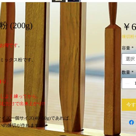
(200g)
￥6
煉切粉
お得です
。
容量
*
選択
ミックス粉です。
数量
*
練り、
り出しよく練ってから、
むだけで出来上がり!!
今す
ズ一個サイズ(40~50g)であれば、
らいの煉切が作れます!!