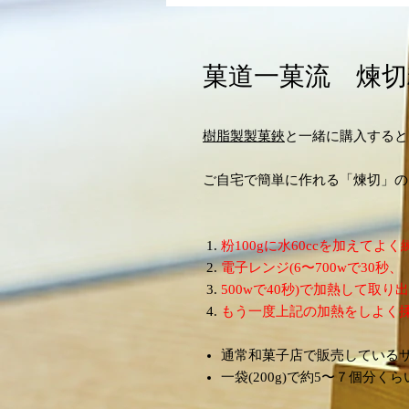
菓道一菓流 煉切粉 
樹脂製製菓鋏
と一緒に購入すると
ご自宅で簡単に作れる「煉切」の
粉100gに水60ccを加えてよく
電子レンジ(6〜700wで30秒、
500wで40秒)で加熱して取
もう一度上記の加熱をしよく揉
通常和菓子店で販売しているサイ
一袋(200g)で約5〜７個分く