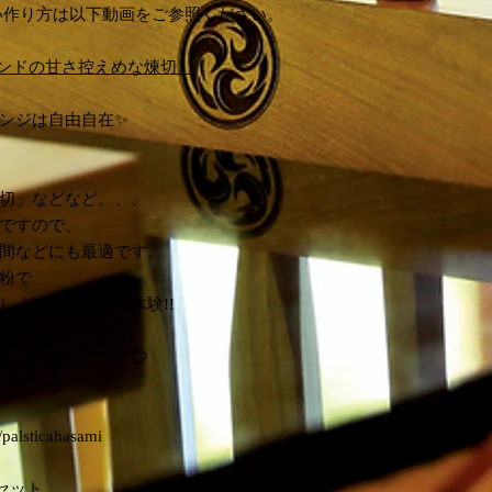
い作り方は以下動画をご参照ください。
レンドの甘さ控えめな煉切。
ンジは自由自在✨
切」などなど、、、
ですので、
間などにも最適です。
粉で
しく楽しく和菓子体験!!
ましたら幸いです😊
/palsticahasami
セット