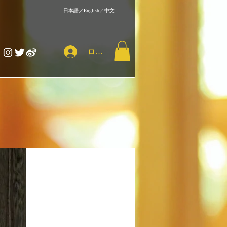
​日本語
／
English
／
中文
ログイン