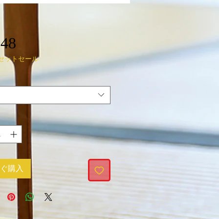
価
48
セットセール
格
ぐ購入