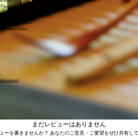
/7yearset
「月影＆星霜」
/7yearsetvideo
」
。
mitsubori/
まだレビューはありません
ューを書きませんか？ あなたのご意見・ご要望をぜひ共有し