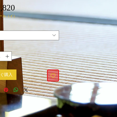
価
,820
ール（イ）
格
ぐ購入