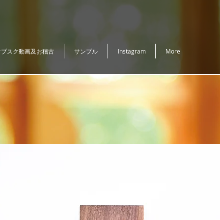
サブスク動画及お稽古
サンプル
Instagram
More