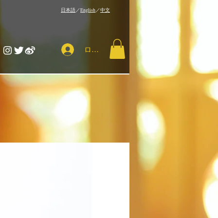
​日本語
／
English
／
中文
ログイン