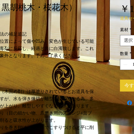
（黒胡桃木・桜花木）
￥1
道具セ
素材
*
法の補足追記
選択
位置によって傷や凹み、変色が生じている可能
毒剤に反応し、経過と共に白濁致します。これ
数量
*
象外となります。予めご了承ください。
今す
（木固め剤）は厚塗りされているとお道具を保
すが、水を弾き煉切が離型しにくくなる為、多
が上がり、離型しやすくなる利点があります。
り（目の細かい物、爪磨き用のスポンジ4面ブ
削ると吸水性が上がります。
りを巻き付け、板と板でこすりつけると平に削