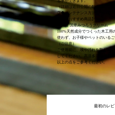
る事ができます。
（詳細は近日公開の動画にてご確
③◆メンテナンス方法について
【弊社おすすめ商品】
・天然 国産みつろうクリーム
100%天然成分でつくった木工
使わず、お子様やペットのいるご
（ご注意）
ご使用前に、埃や汚れを取り除い
してください。高温多湿の場所に
以上の点をご参考ください。
最初のレビ