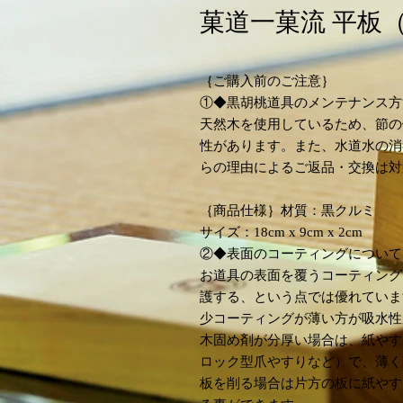
菓道一菓流 平板
｛ご購入前のご注意｝
①◆黒胡桃道具のメンテナンス方
天然木を使用しているため、節の
性があります。また、水道水の消
らの理由によるご返品・交換は対
｛商品仕様｝材質：黒クルミ
サイズ：18cm x 9cm x 2cm
②◆表面のコーティングについて
お道具の表面を覆うコーティング
護する、という点では優れていま
少コーティングが薄い方が吸水性
木固め剤が分厚い場合は、紙やす
ロック型爪やすりなど）で、薄く
板を削る場合は片方の板に紙やす