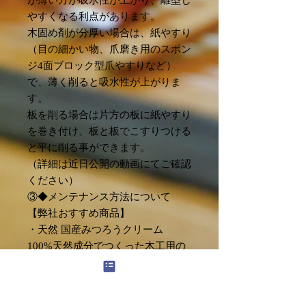
やすくなる利点があります。
木固め剤が分厚い場合は、紙やすり
（目の細かい物、爪磨き用のスポン
ジ4面ブロック型爪やすりなど）
で、薄く削ると吸水性が上がりま
す。
板を削る場合は片方の板に紙やすり
を巻き付け、板と板でこすりつける
と平に削る事ができます。
（詳細は近日公開の動画にてご確認
ください）
③◆メンテナンス方法について
【弊社おすすめ商品】
・天然 国産みつろうクリーム
100%天然成分でつくった木工用の
みつろうクリームです。ケミカル成
分を一切使わず、お子様やペットの
いるご家庭でも安心してご使用いた