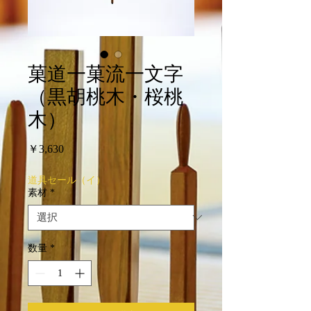
菓道⼀菓流一文字
（黒胡桃木・桜桃
木）
価
￥3,630
格
道具セール（イ）
素材
*
数量
*