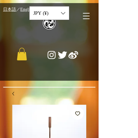
​日本語
／
English
／
中文
JPY (¥)