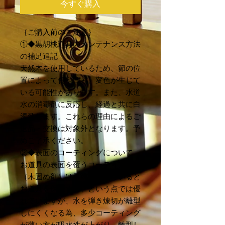
今すぐ購入
｛ご購入前のご注意｝
①◆黒胡桃道具のメンテナンス方法
の補足追記
天然木を使用しているため、節の位
置によって傷や凹み、変色が生じて
いる可能性があります。また、水道
水の消毒剤に反応し、経過と共に白
濁致します。これらの理由によるご
返品・交換は対象外となります。予
めご了承ください。
②◆表面のコーティングについて
お道具の表面を覆うコーティング
（木固め剤）は厚塗りされていると
お道具を保護する、という点では優
れていますが、水を弾き煉切が離型
しにくくなる為、多少コーティング
が薄い方が吸水性が上がり、離型し