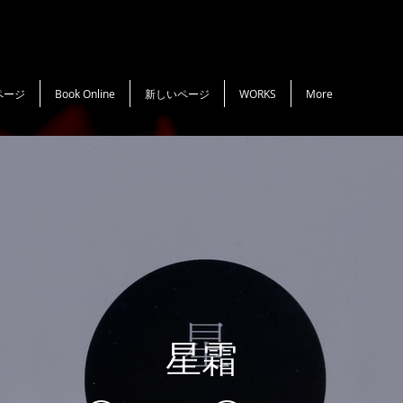
ページ
Book Online
新しいページ
WORKS
More
星霜