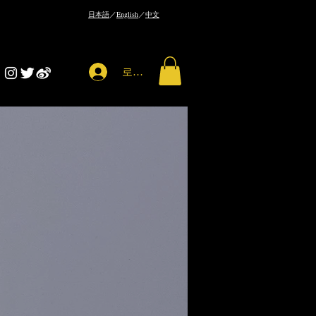
​日本語
／
English
／
中文
로그인