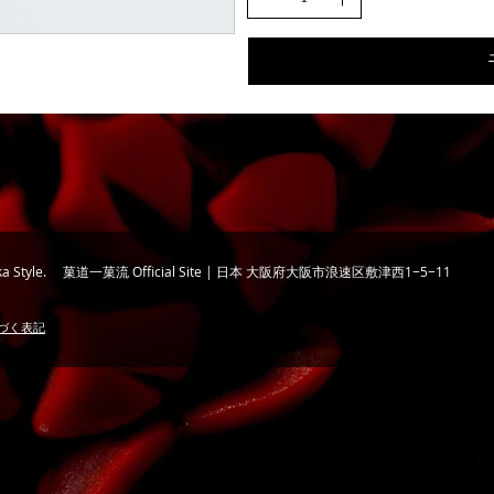
chika Style. 菓道一菓流 Official Site | 日本 大阪府大阪市浪速区敷津西1−5−11
づく表記