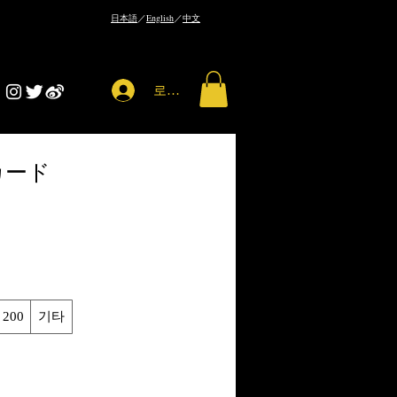
​日本語
／
English
／
中文
로그인
カード
200
기타