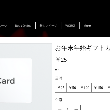
ページ
Book Online
新しいページ
WORKS
More
お年末年始ギフト
￥25
금액
￥25
￥50
￥100
￥150
￥
수량