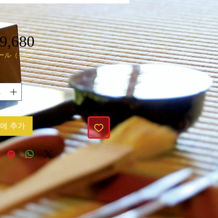
9,680
가
ール（イ）
격
에 추가