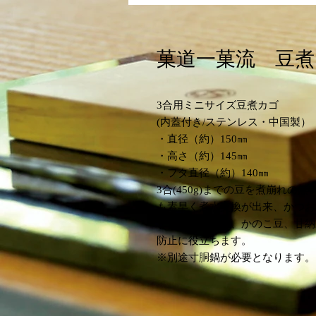
菓道一菓流 豆煮
3合用ミニサイズ豆煮カゴ
(内蓋付き/ステンレス・中国製）
・直径（約）150㎜
・高さ（約）145㎜
・フタ直径（約）140㎜
3合(450g)までの豆を煮崩れ
も素早く煮水交換が出来、かつお
す。粒餡のほか、かのこ豆、甘納
防止に役立ちます。
※別途寸胴鍋が必要となります。