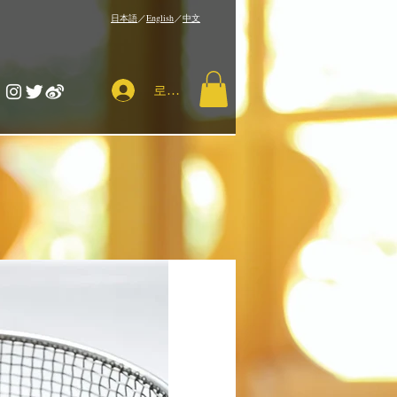
​日本語
／
English
／
中文
로그인