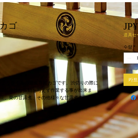
JP¥
カゴ
道具セ
수량
*
카트
の無いよう炊く為の豆煮専用カゴです。渋切りの際に
豆に余計な振動を与えず作業する事が出来ま
豆、栗の甘露煮、その他様々な甘露煮の煮崩れ