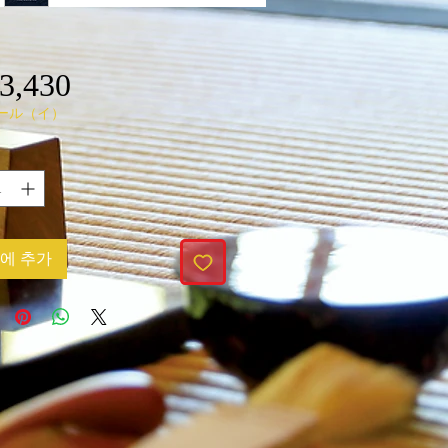
3,430
가
ール（イ）
격
에 추가