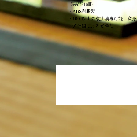
（製品詳細）
・ABS樹脂製
・100°以上の煮沸消毒可能、変
・紫外線による変色なし