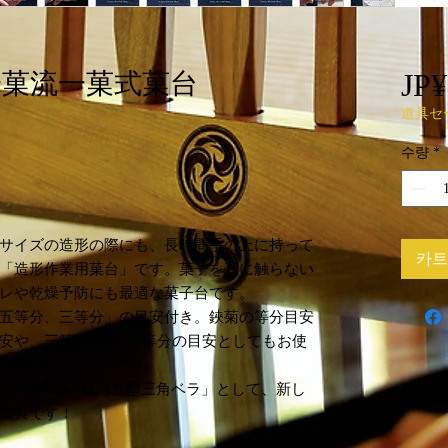
JP¥
一菓流一菓式菓台
道具セ
수량
*
サイズの造形の際にも、長時間手の上に持って
카트
「造形作業用菓台」です。菓子を直に触らない
レや乾燥予防にも最適な菓子台です。
五等分、三等分」の目安付き。鋏菊の等分目安
安や、三等分目安は6等分の目安としてもお使
れ30°角の「鋭角丸型三角ベラ」として、新し
道具です！