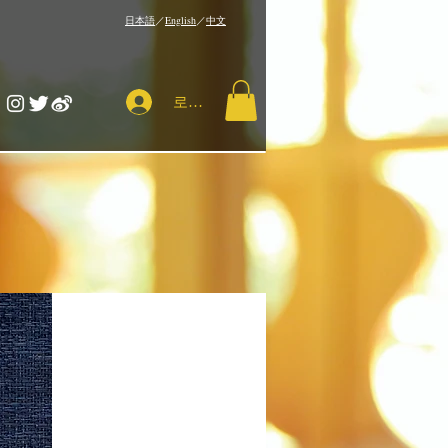
​日本語
／
English
／
中文
로그인