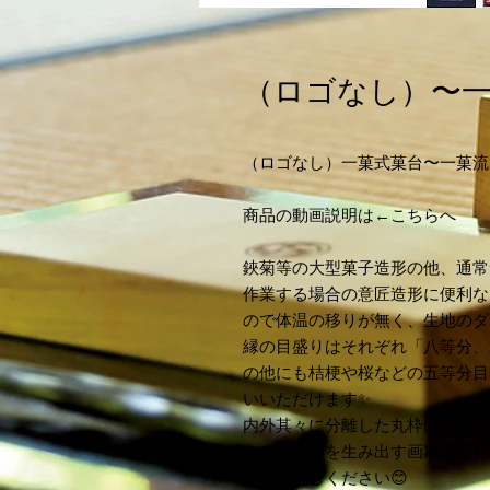
（ロゴなし）〜
（ロゴなし）一菓式菓台〜一菓流
商品の動画説明は←こちらへ
鋏菊等の大型菓子造形の他、通常
作業する場合の意匠造形に便利な
ので体温の移りが無く、生地のダ
縁の目盛りはそれぞれ「八等分、
の他にも桔梗や桜などの五等分目
いいただけます✨
内外其々に分離した丸枠はそれぞ
いデザインを生み出す画期的なお
是非お試しください😊