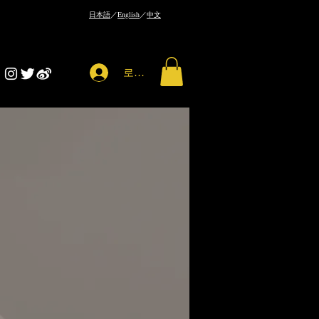
​日本語
／
English
／
中文
로그인