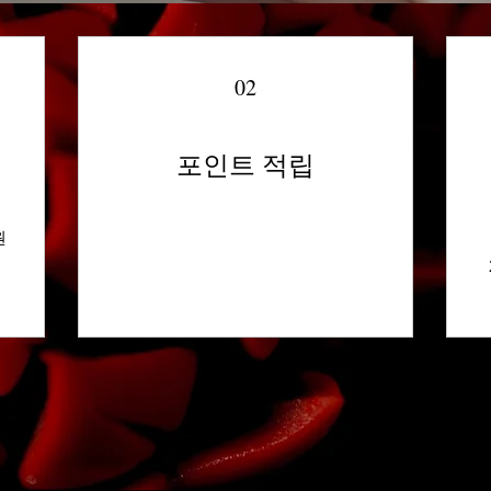
02
포인트 적립
원