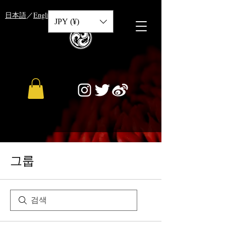
​日本語
／
English
／
中文
JPY (¥)
그룹