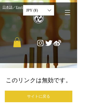
​日本語
／
English
／
中文
JPY (¥)
このリンクは無効です。
サイトに戻る