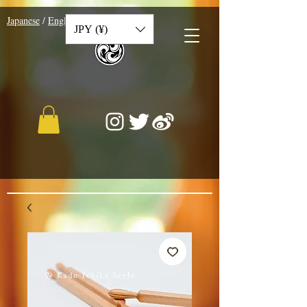
​Japanese
/
English
/
Chinese
JPY (¥)