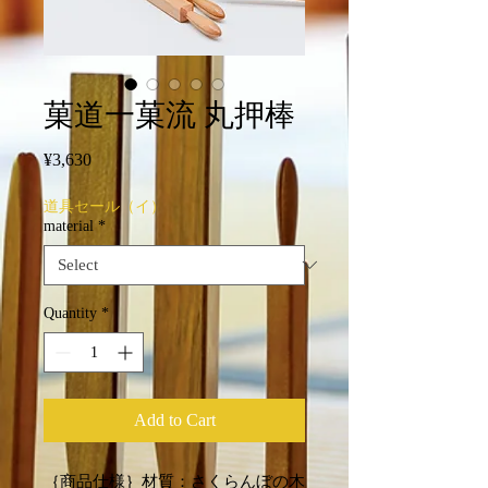
菓道一菓流 丸押棒
Price
¥3,630
道具セール（イ）
material
*
Quantity
*
Add to Cart
｛商品仕様｝材質：さくらんぼの木