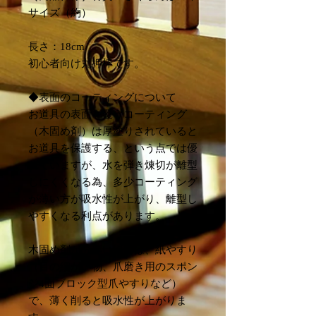
サイズ（約）
長さ：18cm
初心者向け丸押棒です。
◆表面のコーティングについて
お道具の表面を覆うコーティング
（木固め剤）は厚塗りされていると
お道具を保護する、という点では優
れていますが、水を弾き煉切が離型
しにくくなる為、多少コーティング
が薄い方が吸水性が上がり、離型し
やすくなる利点があります。
木固め剤が分厚い場合は、紙やすり
（目の細かい物、爪磨き用のスポン
ジ4面ブロック型爪やすりなど）
で、薄く削ると吸水性が上がりま