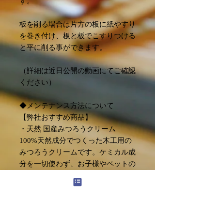
す。
板を削る場合は片方の板に紙やすり
を巻き付け、板と板でこすりつける
と平に削る事ができます。
（詳細は近日公開の動画にてご確認
ください）
◆メンテナンス方法について
【弊社おすすめ商品】
・天然 国産みつろうクリーム
100%天然成分でつくった木工用の
みつろうクリームです。ケミカル成
分を一切使わず、お子様やペットの
いるご家庭でも安心してご使用いた
だけます。
（ご注意）