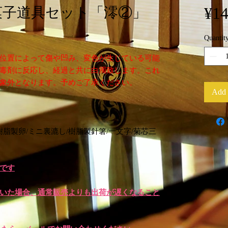
¥14
菓子道具セット「澪②」
Quantit
位置によって傷や凹み、変色が生じている可能
毒剤に反応し、経過と共に白濁致します。これ
象外となります。予めご了承ください。
Add 
樹脂製卵/ミニ裏漉し/樹脂製針箸/一文字/菊芯三
です
いた場合、通常販売よりも出荷が遅くなること