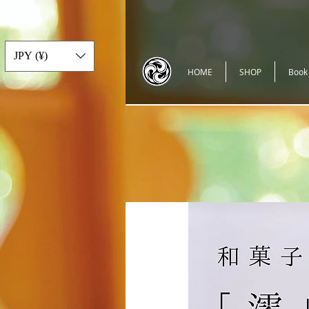
JPY (¥)
HOME
SHOP
Book