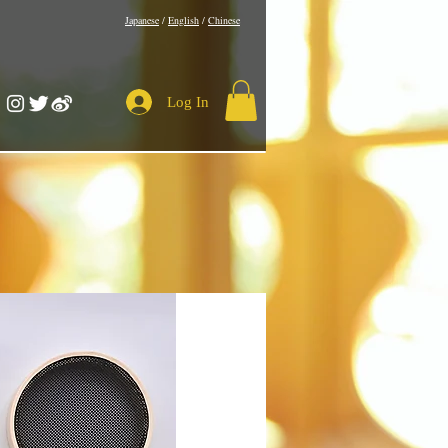
​Japanese
/
English
/
Chinese
Log In