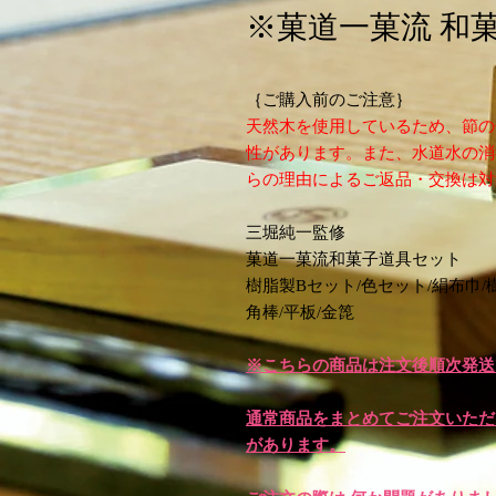
※菓道一菓流 和
｛ご購入前のご注意｝
天然木を使用しているため、節の
性があります。また、水道水の消
らの理由によるご返品・交換は対
三堀純一監修
菓道一菓流和菓子道具セット
樹脂製Bセット/色セット/絹布巾/
角棒/平板/金箆
※こちらの商品は注文後順次発送
通常商品をまとめてご注文いただ
があります。