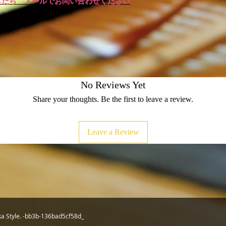
したら メールでお問い合わせください
No Reviews Yet
Share your thoughts. Be the first to leave a review.
Leave a Review
ka Style. -bb3b-136bad5cf58d_