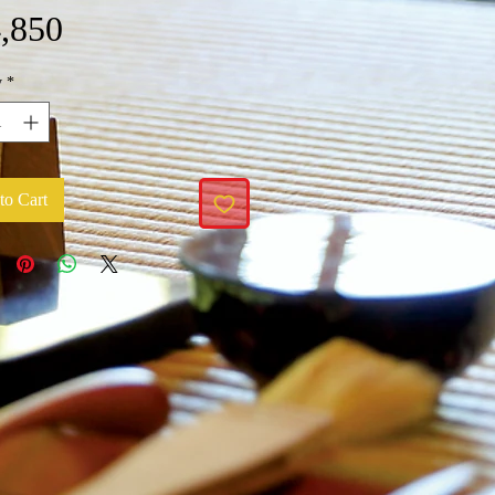
Price
,850
y
*
to Cart