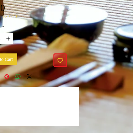
Price
70
ール（イ）
y
*
to Cart