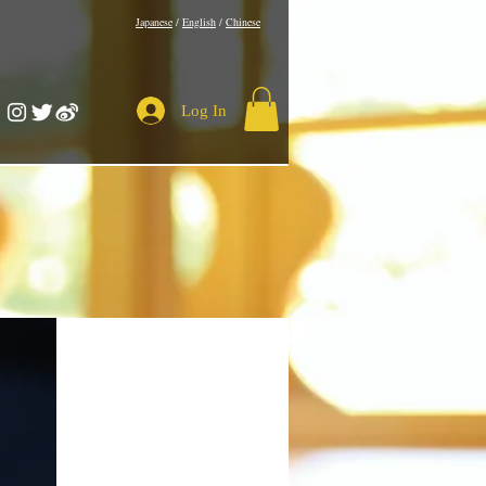
​Japanese
/
English
/
Chinese
Log In