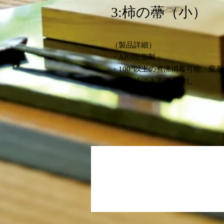
3:柿の蔕（小）
（製品詳細）
・ABS樹脂製
・100°以上の煮沸消毒可能、変
・紫外線による変色なし