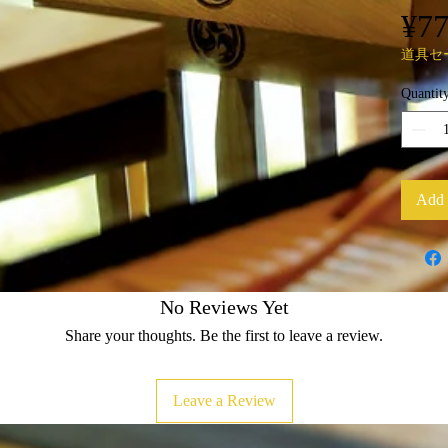
¥7
道具セ
Quantit
形なし
Add 
No Reviews Yet
Share your thoughts. Be the first to leave a review.
Leave a Review