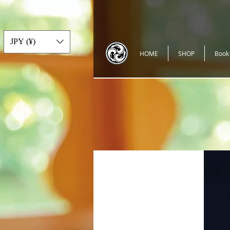
JPY (¥)
HOME
SHOP
Book