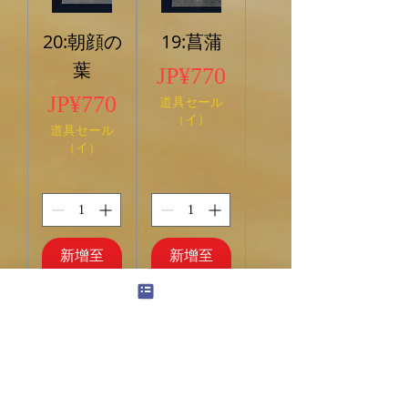
20:朝顔の
19:菖蒲
葉
價格
JP¥770
價格
JP¥770
道具セール
（イ）
道具セール
（イ）
新增至
新增至
購物車
購物車
18:ブドウ
17:桔梗