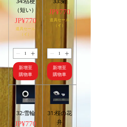
34:桔梗
33:菊
（短い）
價格
JP¥770
價格
JP¥770
道具セール
（イ）
道具セール
（イ）
新增至
新增至
購物車
購物車
32:雪輪
31:桜の花
弁
價格
JP¥770