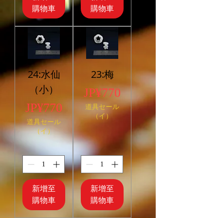
購物車
購物車
24:水仙
23:梅
（小）
價格
JP¥770
價格
JP¥770
道具セール
（イ）
道具セール
（イ）
新增至
新增至
購物車
購物車