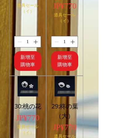
價格
JP¥770
道具セール
（イ）
道具セール
（イ）
新增至
新增至
購物車
購物車
30:桃の花
29:柊の葉
（大）
價格
JP¥770
價格
JP¥770
道具セール
（イ）
道具セール