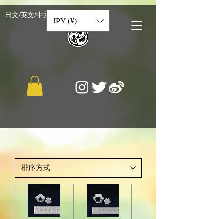
​日文
/
英文
/
中文
JPY (¥)