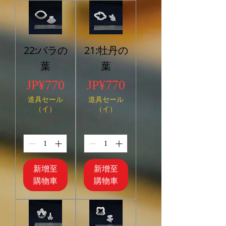
22:バラの
21:牡丹の
葉
葉
價格
價格
JP¥770
JP¥770
道具セール
道具セール
（イ）
（イ）
新增至
新增至
購物車
購物車