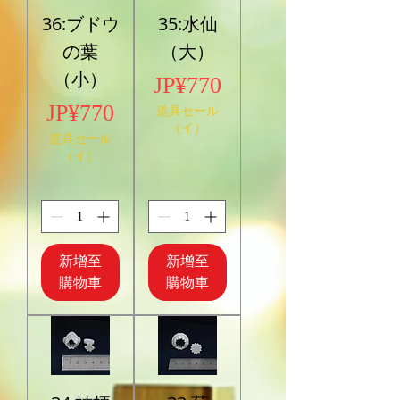
36:ブドウ
35:水仙
の葉
（大）
（小）
價格
JP¥770
價格
JP¥770
道具セール
（イ）
道具セール
（イ）
新增至
新增至
購物車
購物車