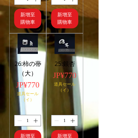
新增至
新增至
購物車
購物車
26:柿の蔕
25:銀杏
（大）
價格
JP¥770
價格
JP¥770
道具セール
（イ）
道具セール
（イ）
新增至
新增至