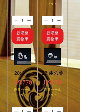
（イ）
新增至
新增至
購物車
購物車
28:ネコ
27:蓮の葉
價格
價格
JP¥770
JP¥770
道具セール
道具セール
（イ）
（イ）