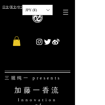
​日文
/
英文
/
中文
JPY (¥)
三堀纯一 presents
加藤一香流
Innovation
of