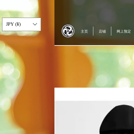
JPY (¥)
主页
店铺
网上预定