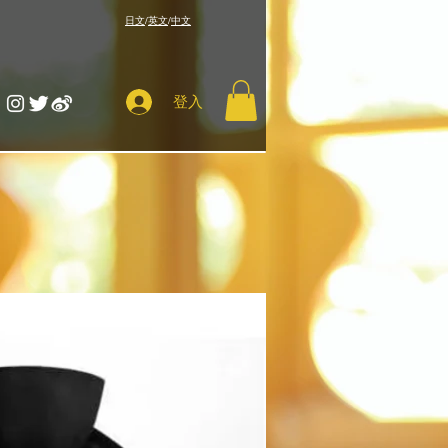
​日文
/
英文
/
中文
登入