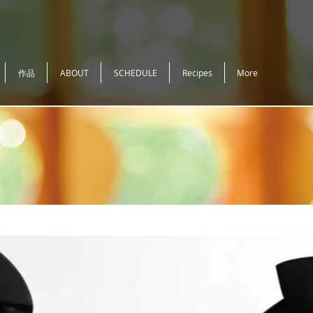
作品
ABOUT
SCHEDULE
Recipes
More