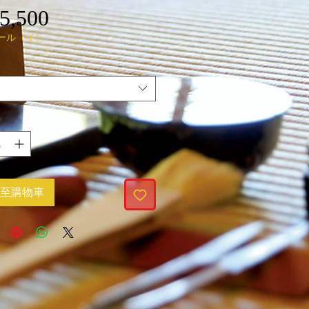
5,500
價
ール（イ）
格
至購物車