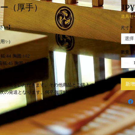
JP¥
ー（厚手）
道具セ
下さい】
尺寸
*
選擇
着用✨）
數量
*
幅:44 胸囲:102
肩幅:45 胸囲:106
 肩幅:50 胸囲:117
新增
にお時間をいただきます。その他商品とご購入の
次の発送となります。何卒御理解御了承くださ