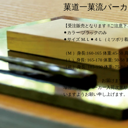
菓道一菓流パーカ
【受注販売となります ‼️ご注意
⚫︎カラー ブラックのみ
⚫︎サイズ M.Ｌ⚫︎４Ｌ（ミツボリ
（M ）身長:160-165 体重:45-50 肩
（Ｌ）身長: 165-170 体重: 50-58 
（4L）身長: 185-190 体重: 75-80
⚠️受注販売品の為、お届けまで
場合、発送はパーカー入荷次第順
いますようお願い申し上げます。