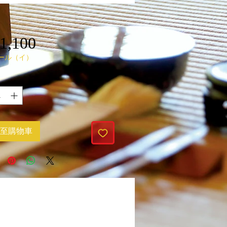
1,100
價
ール（イ）
格
至購物車