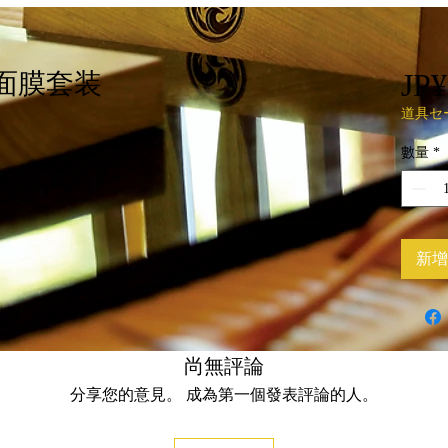
JP¥
洗面膜套装
道具セ
數量
*
新增
尚無評論
分享您的意見。 成為第一個發表評論的人。