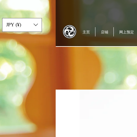
JPY (¥)
主页
店铺
网上预定