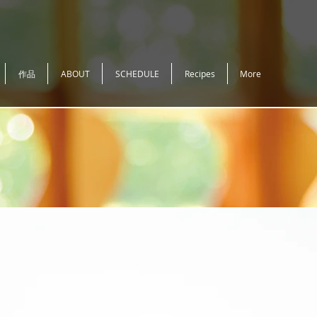
作品
ABOUT
SCHEDULE
Recipes
More