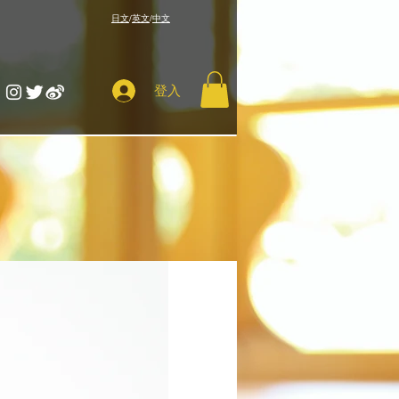
​日文
/
英文
/
中文
登入