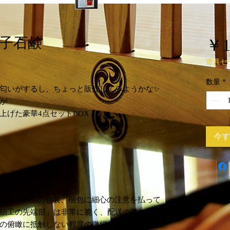
子石鹸
￥1
道具セ
数量
*
匂いがするし、ちょっと販売してみようかな✨
が
上げた豪華4点セットBOX
今す
す‼️

を使用し商品の包装、梱包に細心の注意を払って
細工の先端部」は非常に脆く、配送の際に若干
の俯瞰に抵触しない程度の微細な損壊につきま