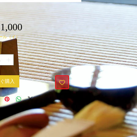
価
1,000
ール（イ）
格
ぐ購入