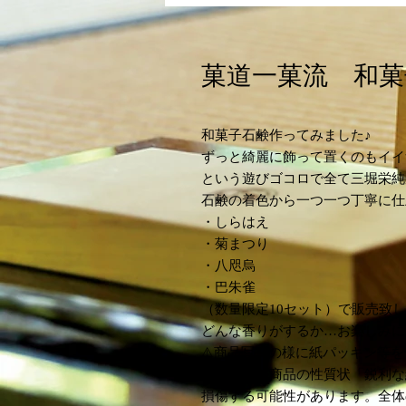
菓道一菓流 和菓
和菓子石鹸作ってみました♪
ずっと綺麗に飾って置くのもイイ
という遊びゴコロで全て三堀栄純
石鹸の着色から一つ一つ丁寧に仕
・しらはえ
・菊まつり
・八咫烏
・巴朱雀
（数量限定10セット）で販売致しま
どんな香りがするか…お楽しみに
⚠️商品写真の様に紙パッキン等
おりますが商品の性質状「鋭利な
損傷する可能性があります。全体