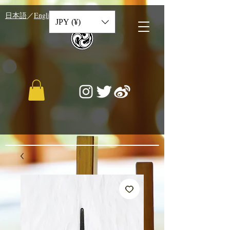
​日本語
／
English
／
中文
JPY (¥)