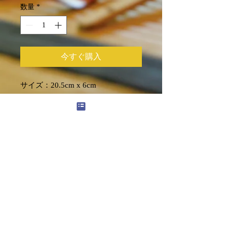
数量
*
今すぐ購入
サイズ：20.5cm x 6cm
まだレビューはありません
最初のレビューを書きませんか？ あ
なたのご意見・ご要望をぜひ共有して
ください。
レビューを投稿