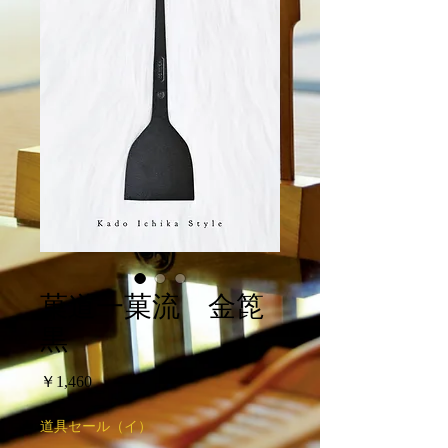
菓道一菓流 金箆
黒
価
￥1,460
格
道具セール（イ）