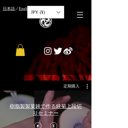
​日本語
／
English
／
中文
JPY (¥)
定期購入
樹脂製製菓鋏で作る鋏菊上段切
りセミナー
¥