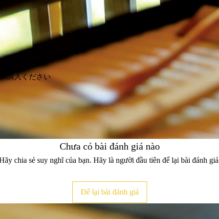
。
御購入ください
Chưa có bài đánh giá nào
Hãy chia sẻ suy nghĩ của bạn. Hãy là người đầu tiên để lại bài đánh giá
Để lại bài đánh giá