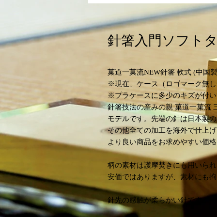
針箸入門ソフト
菓道一菓流NEW針箸 軟式 (中国
※現在、ケース（ロゴマーク無し
※プラケースに多少のキズが付い
針箸技法の産みの親 菓道一菓流 
モデルです。先端の針は日本製の
その他全ての加工を海外で仕上げ
より良い商品をお求めやすい価格
柄の素材は護摩焚きにも用いられ
安価ではありますが、素材にも拘
針先の感触が柔らかい針です。 サイ