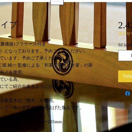
2.4
タイプ
道具セ
製廉価版)プラケース付き
Số lượn
）となっております。予めご了承ください。
ています。予めご了承ください。
三堀 純一 監修による「和菓子用製菓針箸」の新
モノを使用。
Thêm
ている為、
にてご紹介出来るようになりました！
る硬質木の「檀木」を使用。
って一本一本手作りで仕上げた逸品です。
ズ（約）：長さ200〜205mm