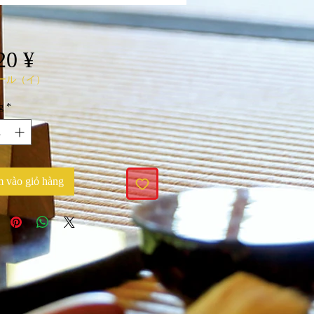
Giá
20 ¥
ール（イ）
g
*
 vào giỏ hàng