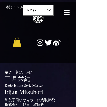
​日本語
／
English
／
中文
JPY (¥)
菓道一菓流 宗匠
三堀 栄純
​Kado Ichika Style Master
Eijun Mitsubori
和菓子司いづみや 代表取締役
株式会社 銘日 取締役