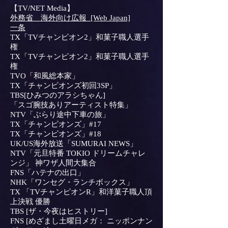
【TV/NET Media】
外務省 海外向け広報 [Web Japan]
一条
TX「TVチャンピオン2」和菓子職人選手
権
TX「TVチャンピオン2」和菓子職人選手
権
TVO「和風総本家」
TX「チャンピオンズ初回3SP」
TBS[ひみつのアラシちゃん]
「スゴ腕技ありアーティスト特集」
NTV「ぶらり途中下車の旅」
TX「チャンピオンズ」#17
TX「チャンピオンズ」#18
UK/US海外放送「SUMURAI NEWS」
NTV「元旦特番 TOKIO ドリームチャレ
ンジ」 神ワザ人間大集合
FNS「ハテナの出口」
NHK「ワンセグ・ランチボックス」
TX 「TVチャンピオンR」和洋菓子職人頂
上決戦 優勝
TBS [ザ・今夜はヒストリー]
FNS [めざまし土曜日メガ： ニッポンナン