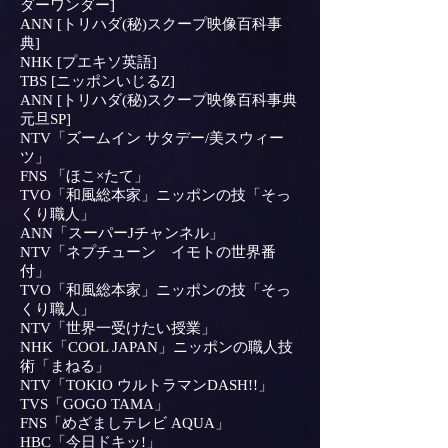
ダーワンダー]
ANN [トリハダ(秘)スクープ映像百科事
典]
NHK [プエキソ英語]
TBS [ニッポンいじるZ]
ANN [トリハダ(秘)スクープ映像百科事典
元旦SP]
NTV「ズームイン サタデー/美スウィー
ツ」
FNS 「ほこ×たて」
TVO「和風総本家」ニッポンの技「そっ
くり職人」
ANN「スーパーJチャンネル」
NTV「ネプチューン イモトの世界番
付」
TVO「和風総本家」ニッポンの技「そっ
くり職人」
NTV「世界一受けたい授業」
NHK「COOL JAPAN」ニッポンの職人技
術「まねる」
NTV「TOKIO ウルトラマンDASH!!」
TVS「GOGO TAMA」
FNS「めざましテレビ AQUA」
HBC「今日ドキッ!」