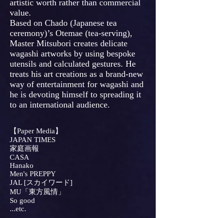
artistic worth rather than commercial
value.
Based on Chado (Japanese tea
ceremony)’s Otemae (tea-serving),
Master Mitsubori creates delicate
wagashi artworks by using bespoke
utensils and calculated gestures. He
treats his art creations as a brand-new
way of entertainment for wagashi and
he is devoting himself to spreading it
to an international audience.
【Paper Media】
JAPAN TIMES
家庭画報
CASA
Hanako
Men's PREPPY
JAL [スカイワード]
MU「東方風情」
So good
...etc.