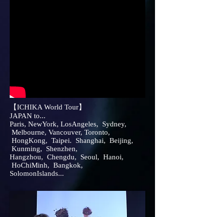
【ICHIKA World Tour】
JAPAN to...
Paris,
NewYork, LosAngeles, Sydney,
Melbourne, Vancouver, Toronto,
HongKong, Taipei. Shanghai, Beijing,
Kunming, Shenzhen,
Hangzhou, Chengdu, Seoul, Hanoi,
HoChiMinh, Bangkok,
SolomonIslands...