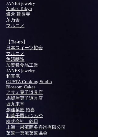
JANES jewelry
Andaz Tokyo
鎌倉 建長寺
茅乃舎
​マルコメ
【Tie-up】
日本スィーツ協会
​マルコメ
魚沼醸造
加賀種食品工業
JANES jewelry
和真庵
GUSTA Cooking Studio
Blossom Cakes
アサミ菓子道具店
​馬嶋屋菓子道具店
堀九来堂
創佳菓匠 招喜
和菓子司いづみや
株式会社 銘日
上海一果流商务咨询有限公司
菓道一菓流菓道協会