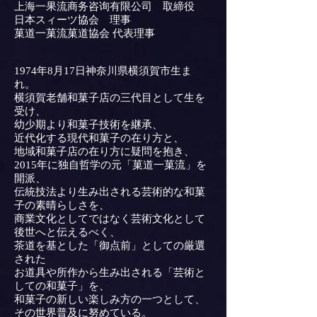
上海一果流商务咨询有限公司 取締役
日本スィーツ協会 理事
菓道一菓流菓道協会 代表理事
1974年8月17日神奈川県横須賀市生ま
れ。
横須賀老舗和菓子店の三代目として生を
受け、
幼少期より和菓子技術を継承、
近代化する現代和菓子の在り方と、
地域和菓子店の在り方に疑問を抱き、
2015年に独自哲学の元「菓道一菓流」を
開派、
伝統技法より生み出される芸術的な和菓
子の素晴らしさを、
商業文化としてではなく芸術文化として
後世へと伝えるべく、
茶道を基とした「御点前」としての厳選
された
お道具や所作から生み出される「芸術と
しての和菓子」を、
和菓子の新しい楽しみ方の一つとして、
その世界普及に努めている。