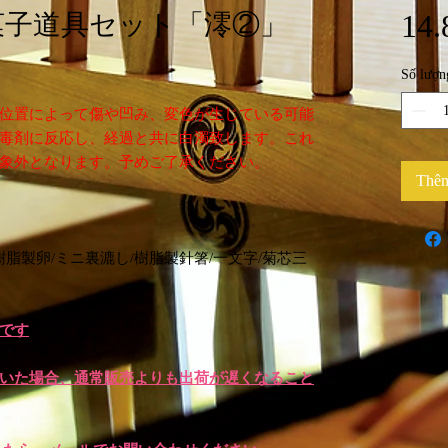
14.
菓子道具セット「澪②」
Số lượn
位置によって傷や凹み、変色が生じている可能
毒剤に反応し、経過と共に白濁致します。これ
象外となります。予めご了承ください。
Thêm
樹脂製卵/ミニ裏漉し/樹脂製針箸/一文字/菊芯三
です
いた場合、通常販売よりも出荷が遅くなること