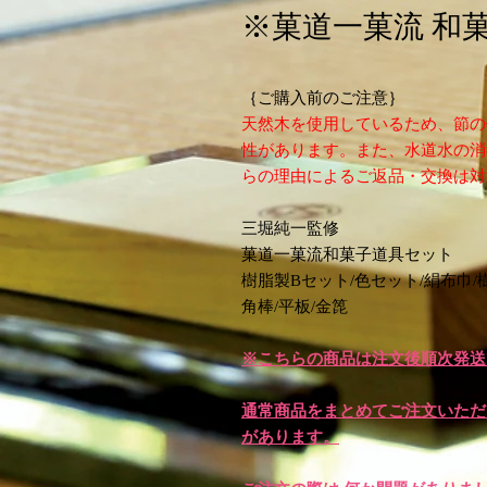
※菓道一菓流 和
｛ご購入前のご注意｝
天然木を使用しているため、節の
性があります。また、水道水の消
らの理由によるご返品・交換は対
三堀純一監修
菓道一菓流和菓子道具セット
樹脂製Bセット/色セット/絹布巾/
角棒/平板/金箆
※こちらの商品は注文後順次発送
通常商品をまとめてご注文いただ
があります。