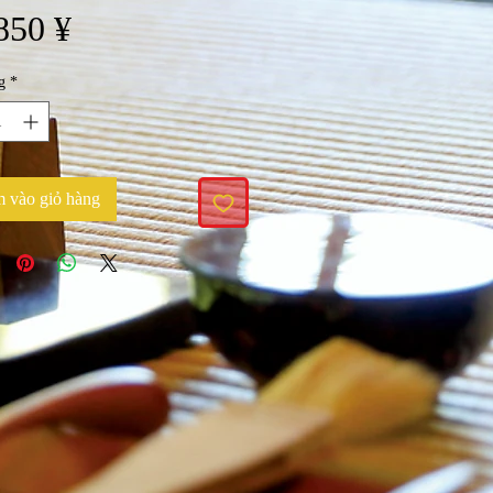
Giá
850 ¥
g
*
 vào giỏ hàng