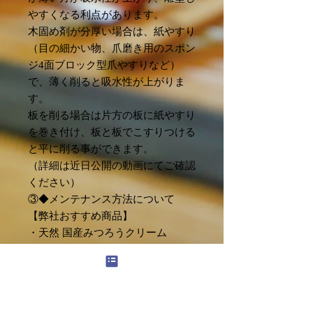
やすくなる利点があります。
木固め剤が分厚い場合は、紙やすり
（目の細かい物、爪磨き用のスポン
ジ4面ブロック型爪やすりなど）
で、薄く削ると吸水性が上がりま
す。
板を削る場合は片方の板に紙やすり
を巻き付け、板と板でこすりつける
と平に削る事ができます。
（詳細は近日公開の動画にてご確認
ください）
③◆メンテナンス方法について
【弊社おすすめ商品】
・天然 国産みつろうクリーム
100%天然成分でつくった木工用の
みつろうクリームです。ケミカル成
分を一切使わず、お子様やペットの
いるご家庭でも安心してご使用いた