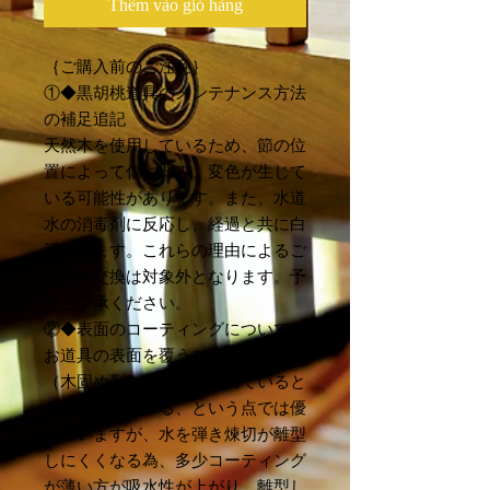
Thêm vào giỏ hàng
｛ご購入前のご注意｝
①◆黒胡桃道具のメンテナンス方法
の補足追記
天然木を使用しているため、節の位
置によって傷や凹み、変色が生じて
いる可能性があります。また、水道
水の消毒剤に反応し、経過と共に白
濁致します。これらの理由によるご
返品・交換は対象外となります。予
めご了承ください。
②◆表面のコーティングについて
お道具の表面を覆うコーティング
（木固め剤）は厚塗りされていると
お道具を保護する、という点では優
れていますが、水を弾き煉切が離型
しにくくなる為、多少コーティング
が薄い方が吸水性が上がり、離型し