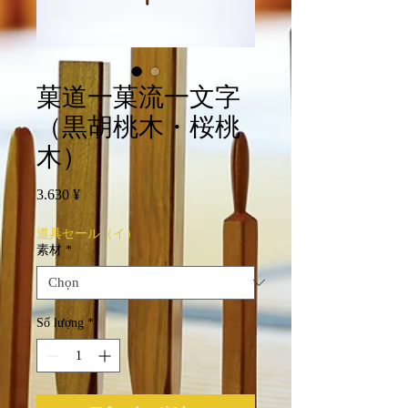
菓道⼀菓流一文字
（黒胡桃木・桜桃
木）
Giá
3.630 ¥
道具セール（イ）
素材
*
Số lượng
*