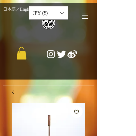
​日本語
／
English
／
中文
JPY (¥)