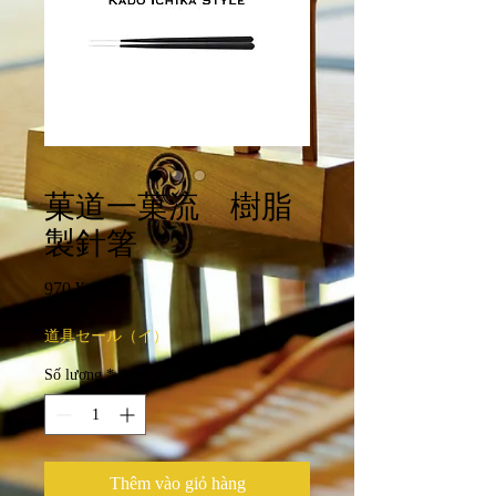
菓道一菓流 樹脂
製針箸
Giá
970 ¥
道具セール（イ）
Số lượng
*
Thêm vào giỏ hàng