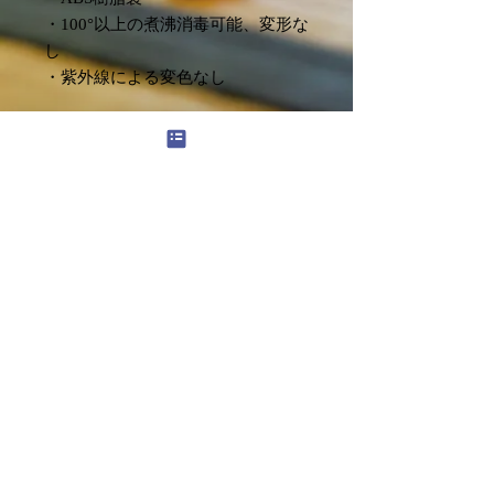
・100°以上の煮沸消毒可能、変形な
し
・紫外線による変色なし
Chưa có bài đánh giá nào
Hãy chia sẻ suy nghĩ của bạn. Hãy là
người đầu tiên để lại bài đánh giá.
Để lại bài đánh giá
© 2022 Kado Ichika Style. 菓道一菓流 Official Site
| 日本 大阪府大阪市浪速区敷津西1−5−11
info@ichi-ka.jp
/
特定商取引法に基づく表記