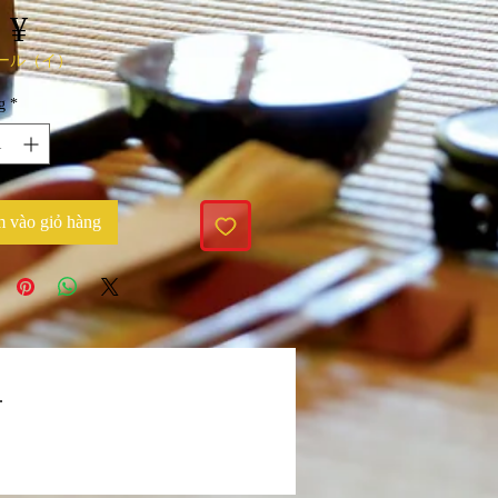
Giá
 ¥
ール（イ）
g
*
 vào giỏ hàng
.