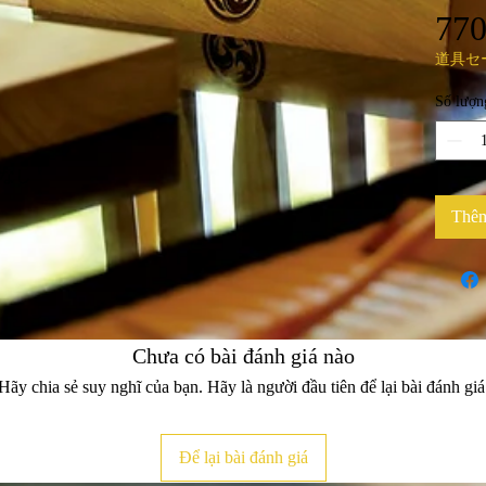
770
道具セ
Số lượn
形なし
Thêm
Chưa có bài đánh giá nào
Hãy chia sẻ suy nghĩ của bạn. Hãy là người đầu tiên để lại bài đánh giá
Để lại bài đánh giá