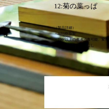
12:菊の葉っぱ
（製品詳細）
・ABS樹脂製
・100°以上の煮沸消毒可能、変
・紫外線による変色なし