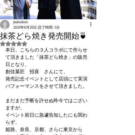
jmitsubori
2020年6月20日
読了時間: 1分
抹茶どら焼き発売開始🍵
5つ星のうちNaNと評価されています。
本日、こちらの３人コラボにて作らせ
て頂きました「抹茶どら焼き」の販売
日となり、
創佳菓匠　招喜　さんにて、
発売記念イベントとして店頭にて実演
パフォーマンスをさせて頂きました。
まだまだ予断を許せぬ昨今ではござい
ますが、
イベント前日に急遽告知したにも関わ
らず、
姫路、奈良、京都、さらに東京から