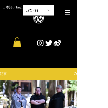
​日本語
／
English
／
中文
JPY (¥)
記事